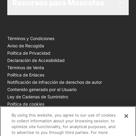
Recursos para Mascotas
Términos y Condiciones
Aviso de Recogida
Política de Privacidad
Declaración de Accesibilidad
Términos de Venta
Política de Enlaces
Notificación de infracción de derechos de autor
Contenido generado por el Usuario
Ley de Cadenas de Suministro
Política de cookies
Tus opciones de privacidad
By using this website, you agree to our use of cookies
to collect information about your browsing session, to
Todas las marcas comerciales de Nestlé Purina son
optimize site functionality, for analytical purposes, and
to advertise to you through third parties. For more
propiedad de Société des Produits Nestlé S.A., Vevey, Suiza