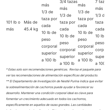
3/4 tazas
7 tazas
más
más
más
más
1/3 de
1/3 de
1/3 de
1/3 de
taza por
taza por
101 lb o
Más de
taza por
taza po
cada
cada
más
45.4 kg
cada
cada
10 lb de
10 lb de
10 lb de
10 lb de
peso
peso
peso
peso
corporal
corporal
corporal
corpora
superior
superior
superior
superio
a 100 lb
a 100 lb
a 100 lb
a 100 lb
* Estas solo son recomendaciones genéricas. Revisa el paquete para
ver las recomendaciones de alimentación específicas del producto.
** El Departamento de Investigación de Nestlé Purina indica que evitar
la sobrealimentación de cachorros puede ayudar a favorecer su
desarrollo. Mantener una condición corporal ideal es clave para
fomentar un crecimiento adecuado en todos los cachorros,
específicamente en aquellos de razas grandes. Las cantidades