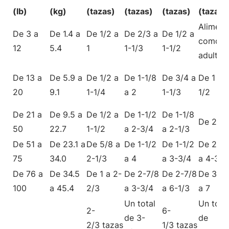
(lb)
(kg)
(tazas)
(tazas)
(tazas)
(tazas)
Aliment
De 3 a
De 1.4 a
De 1/2 a
De 2/3 a
De 1/2 a
como
12
5.4
1
1-1/3
1-1/2
adulto
De 13 a
De 5.9 a
De 1/2 a
De 1-1/8
De 3/4 a
De 1 a 1
20
9.1
1-1/4
a 2
1-1/3
1/2
De 21 a
De 9.5 a
De 1/2 a
De 1-1/2
De 1-1/8
De 2 a 
50
22.7
1-1/2
a 2-3/4
a 2-1/3
De 51 a
De 23.1 a
De 5/8 a
De 1-1/2
De 1-1/2
De 2-1/
75
34.0
2-1/3
a 4
a 3-3/4
a 4-3/4
De 76 a
De 34.5
De 1 a 2-
De 2-7/8
De 2-7/8
De 3-7/
100
a 45.4
2/3
a 3-3/4
a 6-1/3
a 7
Un total
Un tota
2-
6-
de 3-
de
2/3 tazas
1/3 tazas