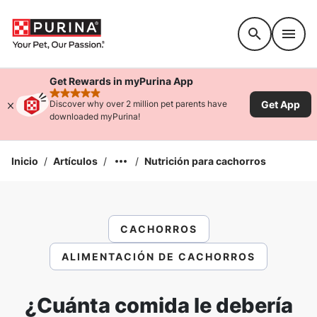
Accessibility support
Get Rewards in myPurina App
rated 4.9 stars
Get App
Discover why over 2 million pet parents have
downloaded myPurina!
Inicio
/
Artículos
/
/
Nutrición para cachorros
CACHORROS
ALIMENTACIÓN DE CACHORROS
¿Cuánta comida le debería