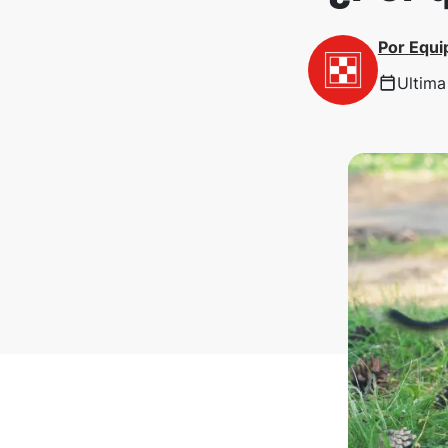
Por
Equi
Ultima