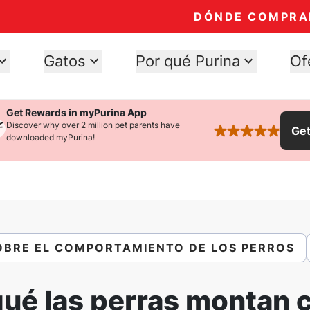
DÓNDE COMPRA
Gatos
Por qué Purina
Of
Get Rewards in myPurina App
Discover why over 2 million pet parents have
Ge
rated 4.9 stars
downloaded myPurina!
OBRE EL COMPORTAMIENTO DE LOS PERROS
qué las perras montan 