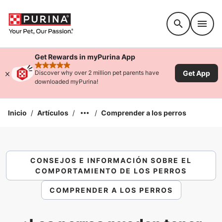
Accessibility support
Get Rewards in myPurina App
rated 4.9 stars
Get App
Discover why over 2 million pet parents have
downloaded myPurina!
Inicio
/
Artículos
/
/
Comprender a los perros
CONSEJOS E INFORMACIÓN SOBRE EL
COMPORTAMIENTO DE LOS PERROS
COMPRENDER A LOS PERROS