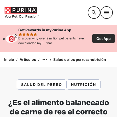
Accessibility support
Get Rewards in myPurina App
rated 4.9 stars
Get App
Discover why over 2 million pet parents have
downloaded myPurina!
Inicio
/
Artículos
/
/
Salud de los perros: nutrición
SALUD DEL PERRO
NUTRICIÓN
¿Es el alimento balanceado
de carne de res el correcto