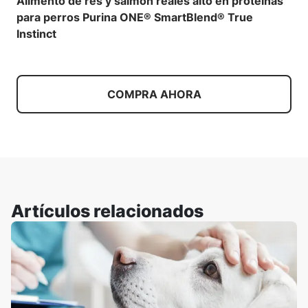
Alimento de res y salmón reales alto en proteínas
para perros Purina ONE® SmartBlend® True
Instinct
COMPRA AHORA
Artículos relacionados