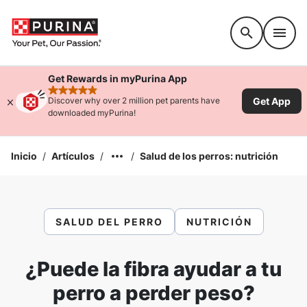
Accessibility support
Get Rewards in myPurina App
rated 4.9 stars
Get App
Discover why over 2 million pet parents have
downloaded myPurina!
Inicio
/
Artículos
/
/
Salud de los perros: nutrición
SALUD DEL PERRO
NUTRICIÓN
¿Puede la fibra ayudar a tu
perro a perder peso?