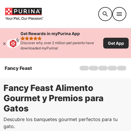
Accessibility support
Get Rewards in myPurina App
rated 4.9 stars
Get App
Discover why over 2 million pet parents have
downloaded myPurina!
Fancy Feast
Hogar
Productos
Sobre nosotros
Fancy Feast Alimento
Dónde comprar
Gourmet y Premios para
FAQs
Gatos
Ofertas
Comida para Gatitos
Descubre los banquetes gourmet perfectos para tu
gato.