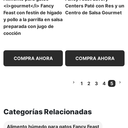
<i>gourmet</i> Fancy
Centers Paté con Res y un
Feast con festín de hígado
Centro de Salsa Gourmet
y pollo a la parrilla en salsa
preparada con jugo de
cocción
COMPRA AHORA
COMPRA AHORA
1
2
3
4
5
Curren
Categorías Relacionadas
Alimento húmedo para gatos Fancy Feast