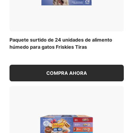
alimento húmedo para gatos. Cuatro deliciosas
recetas para elegir
El alimento para gatos enlatado Friskies Tiras
se elabora en las instalaciones de Purina en EE.
UU.
Mima a tu mascota con los productos Purina.
Paquete surtido de 24 unidades de alimento
Date un gusto con los puntos de cada compra.
húmedo para gatos Friskies Tiras
Descarga hoy mismo la aplicación myPurina
Descripción del Producto
COMPRA AHORA
Dale a tu gato tiernas tiras de carne de res, aves o
pescado con el paquete surtido de alimento
húmedo para gatos adultos Friskies Tiras. Las
recetas del alimento para gatos en tiras de Purina
contienen vitaminas y minerales esenciales sin
colorantes ni conservantes artificiales.