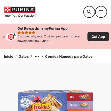
Accessibility support
Get Rewards in myPurina App
rated 4.9 stars
Get App
Discover why over 2 million pet parents have
downloaded myPurina!
Inicio
/
Gatos
/
/
Comida Húmeda para Gatos
Ampliar la Imagen