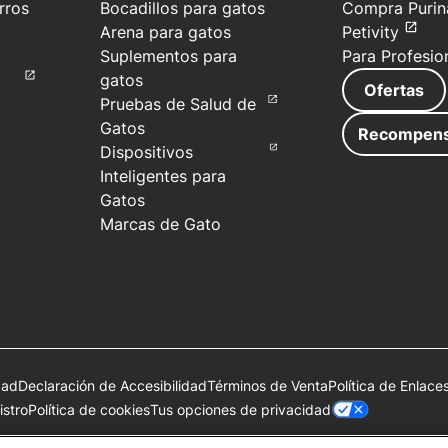
rros
Bocadillos para gatos
Compra Purin
Arena para gatos
Petivity
Suplementos para
Para Profesio
gatos
Ofertas
Pruebas de Salud de
Gatos
Recompen
Dispositivos
Inteligentes para
Gatos
Marcas de Gato
dad
Declaración de Accesibilidad
Términos de Venta
Política de Enlace
Tus opciones de privacidad
stro
Política de cookies