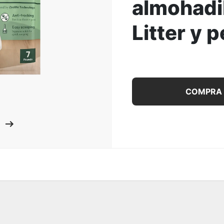
almohadil
ar la Imagen
Litter y p
Paquete de recarga Tidy 
COMPRA