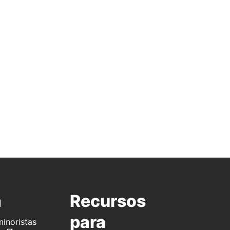
a
Recursos
para
inoristas