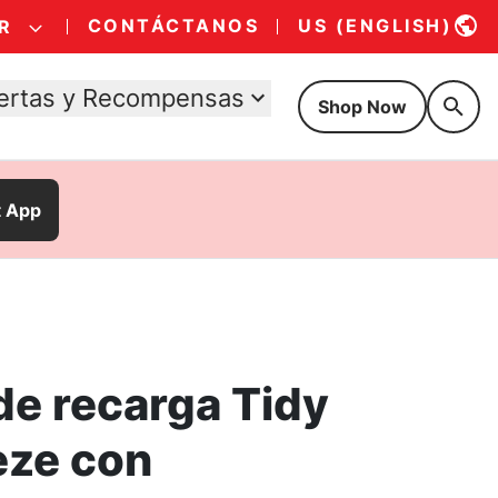
CONTÁCTANOS
US (ENGLISH)
R
ertas y Recompensas
Shop Now
t App
de recarga Tidy
eze con