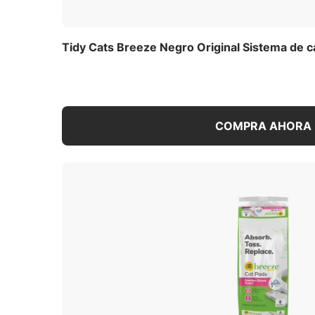
Disfruta la facilidad de Breeze con el pa
de pellets de zeolita que minimizan el de
de la orina de gato, esta recarga para ca
Tidy Cats Breeze Negro Original Sistema de c
Litter Tidy Cats Breeze (se vende por sepa
aglomerantes mantienen los desechos en l
facilitar la recolección y mejorar el cont
gato que va debajo atrapa la humedad y d
secos en su caja de Litter, ya sea que te
COMPRA AHORA
almohadillas desechables para Litter tamb
gato, y los pellets de Litter para gatos 9
limpios, patas limpias, menos suciedad.
tus gatos y menos tiempo en el mantenimi
recarga con pellets de zeolita y almohadil