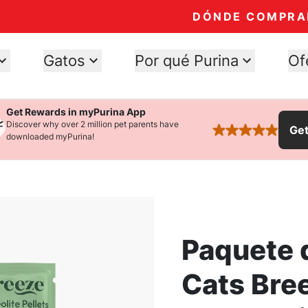
DÓNDE COMPRA
Gatos
Por qué Purina
Of
Get Rewards in myPurina App
Discover why over 2 million pet parents have
Ge
rated 4.9 stars
downloaded myPurina!
Paquete 
Cats Bre