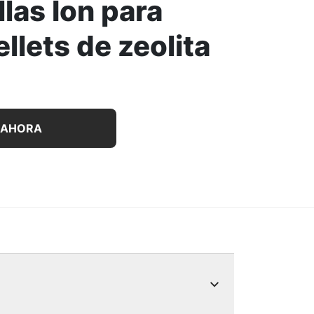
las Ion para
ellets de zeolita
Cats Breeze con almohadillas Ion para Litter y pellets de 
 AHORA