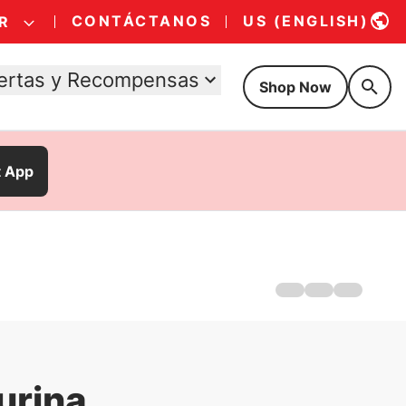
CONTÁCTANOS
US (ENGLISH)
R
ertas y Recompensas
Shop Now
t App
Hogar
Golosinas para pe
Golosinas para ga
urina