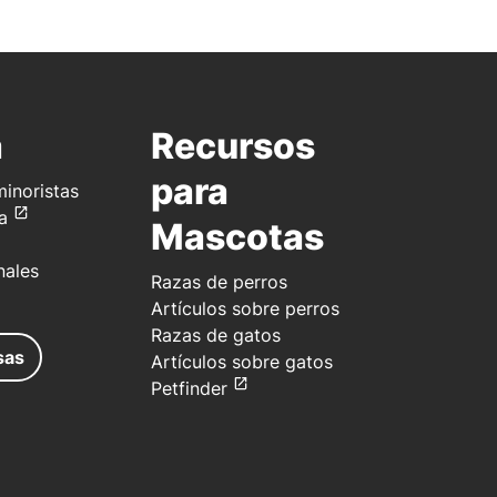
a
Recursos
para
inoristas
a
Mascotas
nales
Razas de perros
Artículos sobre perros
Razas de gatos
sas
Artículos sobre gatos
Petfinder