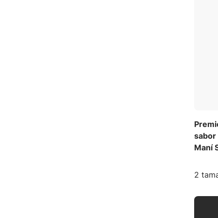
Premi
sabor 
Maní S
2 tama