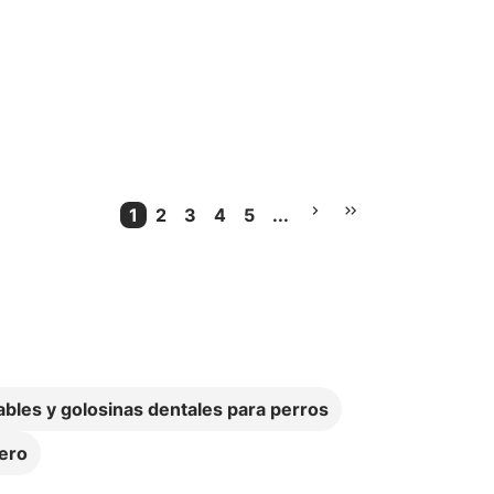
1
2
3
4
5
...
Current Page
Más Páginas
ables y golosinas dentales para perros
uero