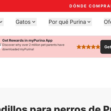
DÓNDE COMPRA
Gatos
Por qué Purina
Of
Get Rewards in myPurina App
Discover why over 2 million pet parents have
Ge
rated 4.9 stars
downloaded myPurina!
dillos para perros de P