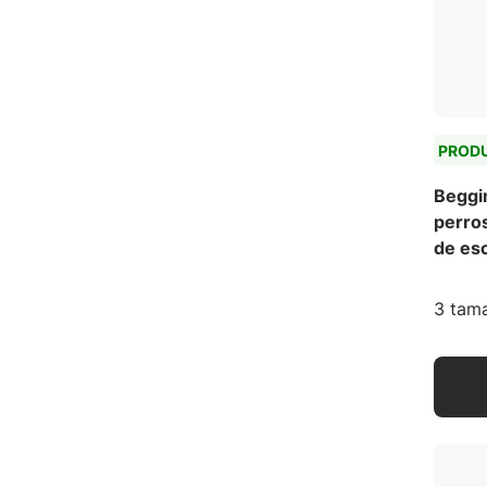
PROD
Beggin
perros
de es
3 tama