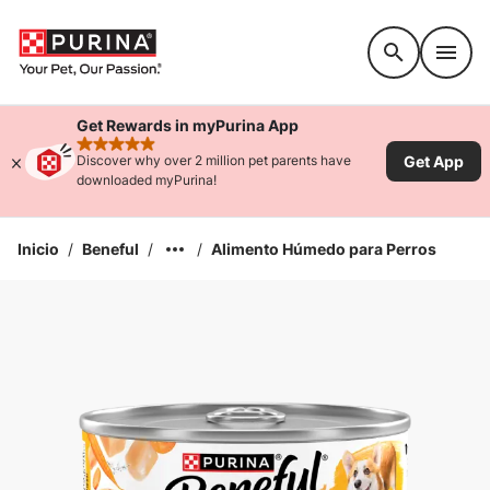
Accessibility support
Get Rewards in myPurina App
rated 4.9 stars
Get App
Discover why over 2 million pet parents have
downloaded myPurina!
Inicio
/
Beneful
/
/
Alimento Húmedo para Perros
Ampliar la Imagen