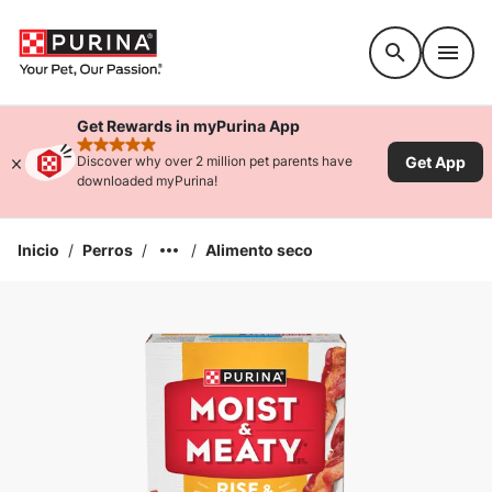
Accessibility support
Get Rewards in myPurina App
rated 4.9 stars
Get App
Discover why over 2 million pet parents have
downloaded myPurina!
Inicio
/
Perros
/
/
Alimento seco
Ampliar la Imagen