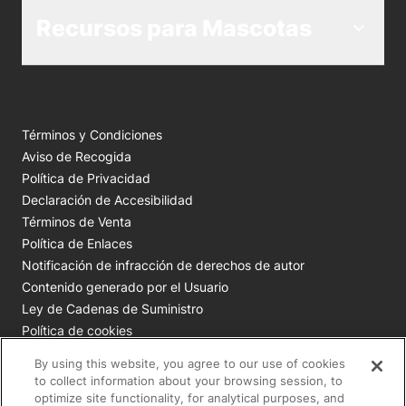
Recursos para Mascotas
Términos y Condiciones
Aviso de Recogida
Política de Privacidad
Declaración de Accesibilidad
Términos de Venta
Política de Enlaces
Notificación de infracción de derechos de autor
Contenido generado por el Usuario
Ley de Cadenas de Suministro
Política de cookies
Tus opciones de privacidad
By using this website, you agree to our use of cookies
to collect information about your browsing session, to
Todas las marcas comerciales de Nestlé Purina son
optimize site functionality, for analytical purposes, and