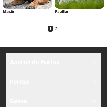
Mastín
Papillón
1
2
Current Page
Acerca de Purina
Perros
Gatos