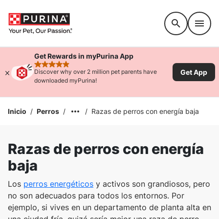
Accessibility support
Get Rewards in myPurina App
rated 4.9 stars
Get App
Discover why over 2 million pet parents have
downloaded myPurina!
Inicio
/
Perros
/
/
Razas de perros con energía baja
Razas de perros con energía
baja
Los
perros energéticos
y activos son grandiosos, pero
no son adecuados para todos los entornos. Por
ejemplo, si vives en un departamento de planta alta en
una ciudad fría, quizá sería mejor una raza de perro