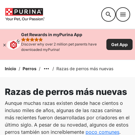
Accessibility support
Get Rewards in myPurina App
rated 4.9 stars
Get App
Discover why over 2 million pet parents have
downloaded myPurina!
Inicio
/
Perros
/
/
Razas de perros más nuevas
Razas de perros más nuevas
Aunque muchas razas existen desde hace cientos o
incluso miles de años, algunas de las razas caninas
más recientes fueron desarrolladas por criadores en el
último siglo. A pesar de su novedad, algunos de estos
perros también son increíblemente
poco comunes
.