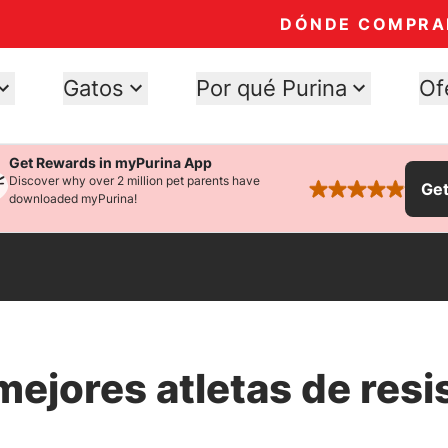
DÓNDE COMPRA
Gatos
Por qué Purina
Of
Get Rewards in myPurina App
Discover why over 2 million pet parents have
Ge
rated 4.9 stars
downloaded myPurina!
mejores atletas de resi