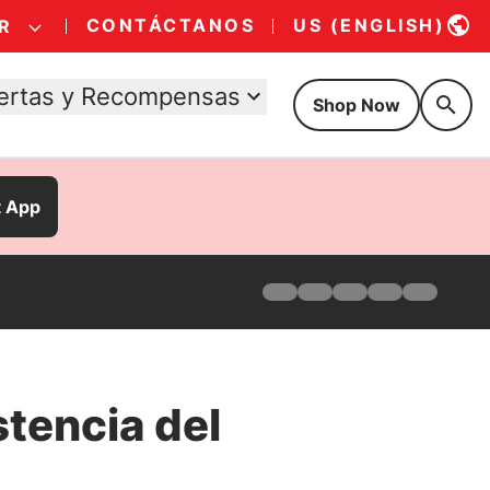
CONTÁCTANOS
US (ENGLISH)
R
ertas y Recompensas
Shop Now
t App
Hogar
Productos
Encuentra tu fórmula
Ofertas
Por qué Pro Plan
stencia del
Pro Plan Veterinary Diets
FAQs