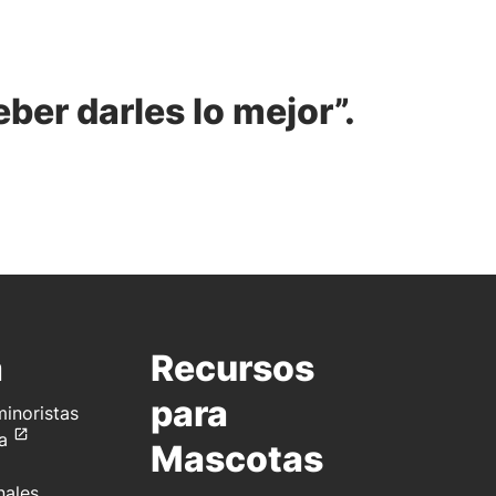
eber darles lo mejor”.
a
Recursos
para
inoristas
a
Mascotas
nales