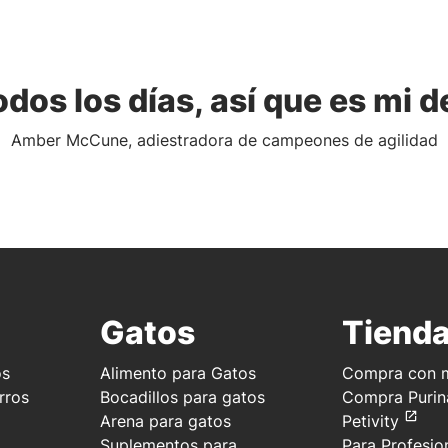
odos los días, así que es mi d
Amber McCune, adiestradora de campeones de agilidad
Gatos
Tiend
os
Alimento para Gatos
Compra con m
rros
Bocadillos para gatos
Compra Purin
Arena para gatos
Petivity
Suplementos para
Para Profesio