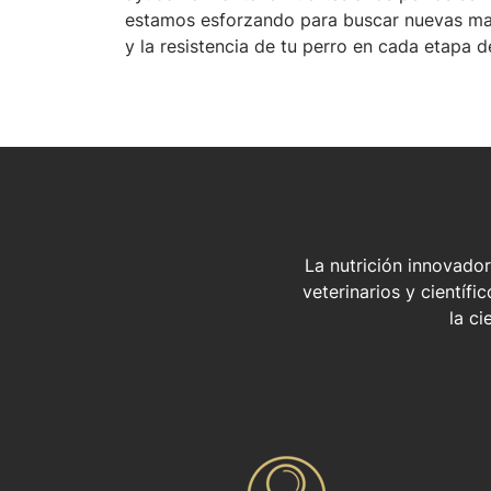
estamos esforzando para buscar nuevas man
y la resistencia de tu perro en cada etapa de
La nutrición innovador
veterinarios y científ
la ci