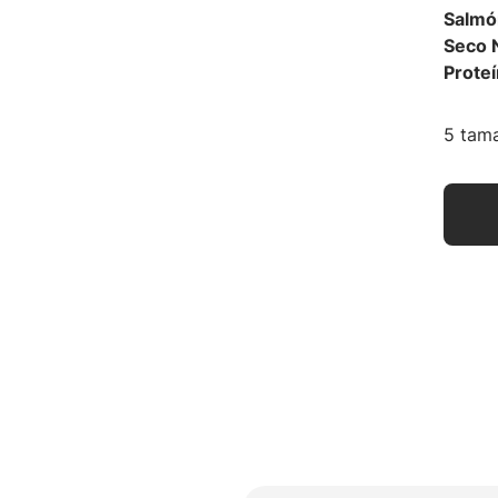
Salmó
Seco N
Prote
5 tama