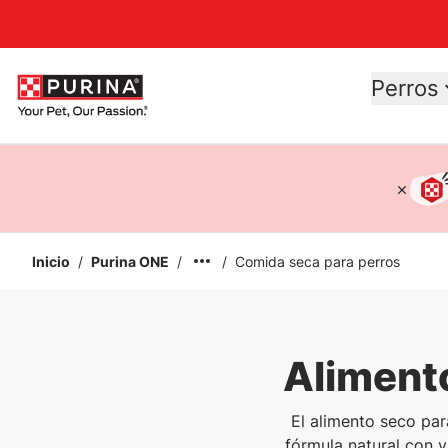
Accessibility support
Perros
Inicio
/
Purina ONE
/
/
Comida seca para perros
Aliment
El alimento seco par
fórmula natural con v