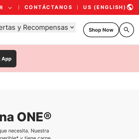
CONTÁCTANOS
US (ENGLISH)
R
ertas y Recompensas
Shop Now
t App
ina ONE®
que necesita. Nuestra
gerible* y tiene carne