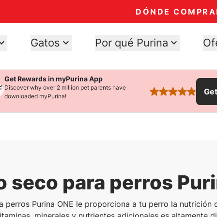
DÓNDE COMPRA
Gatos
Por qué Purina
Of
Get Rewards in myPurina App
Discover why over 2 million pet parents have
Ge
rated 4.9 stars
downloaded myPurina!
o seco para perros Pur
a perros Purina ONE le proporciona a tu perro la nutrición 
itaminas, minerales y nutrientes adicionales es altamente di