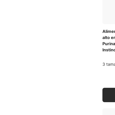
Alimen
alto e
Purin
Instin
3 tama