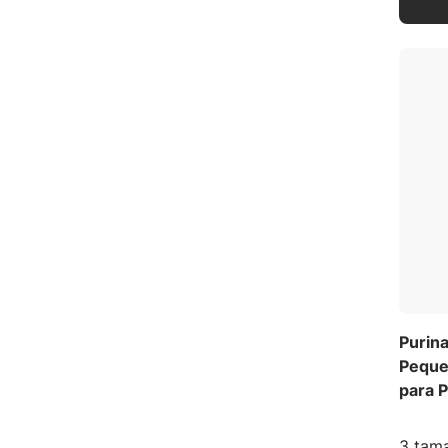
Purin
Peque
para 
3 tama