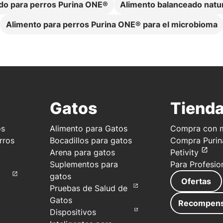
o para perros Purina ONE®
Alimento balanceado natu
Alimento para perros Purina ONE® para el microbioma
Gatos
Tiend
os
Alimento para Gatos
Compra con m
rros
Bocadillos para gatos
Compra Purin
Arena para gatos
Petivity
Suplementos para
Para Profesio
gatos
Ofertas
Pruebas de Salud de
Gatos
Recompen
Dispositivos