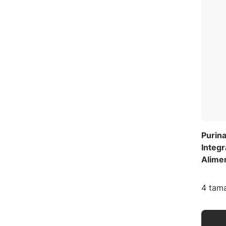
Purin
Integr
Alime
4 tama