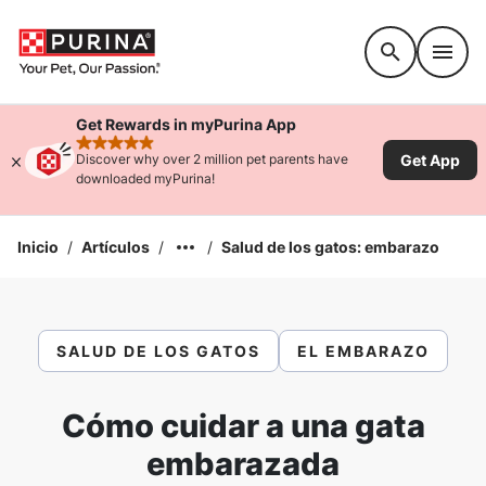
Accessibility support
Get Rewards in myPurina App
rated 4.9 stars
Get App
Discover why over 2 million pet parents have
downloaded myPurina!
Inicio
/
Artículos
/
/
Salud de los gatos: embarazo
SALUD DE LOS GATOS
EL EMBARAZO
Cómo cuidar a una gata
embarazada