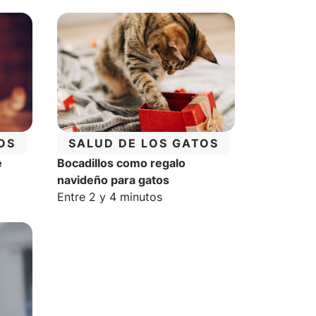
CATEGORÍA:
OS
SALUD DE LOS GATOS
e
Bocadillos como regalo
navideño para gatos
a:
Tiempo estimado de lectura:
Entre 2 y 4 minutos