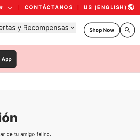
CONTÁCTANOS
US (ENGLISH)
R
ertas y Recompensas
Shop Now
t App
ión
tar de tu amigo felino.