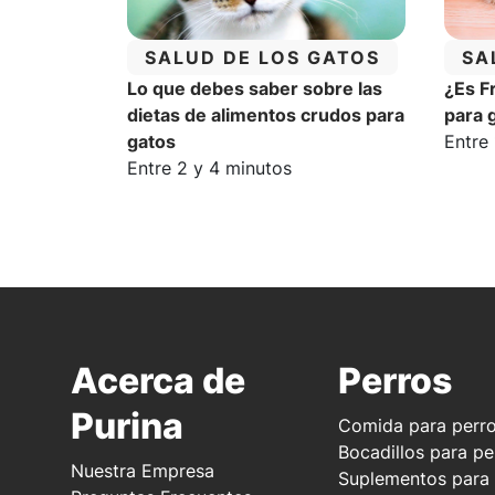
CATEGORÍA:
CA
SALUD DE LOS GATOS
SA
Lo que debes saber sobre las
¿Es F
dietas de alimentos crudos para
para 
Tiemp
gatos
Entre 
Tiempo estimado de lectura:
Entre 2 y 4 minutos
Acerca de
Perros
Purina
Comida para perr
Bocadillos para pe
Nuestra Empresa
Suplementos para