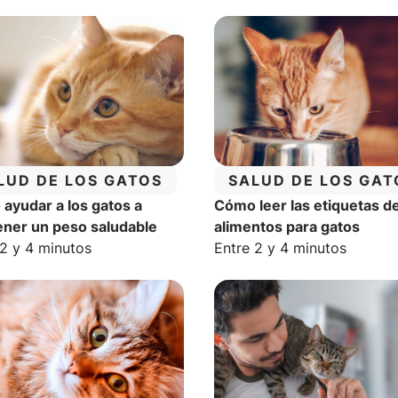
TEGORÍA:
CATEGORÍA:
LUD DE LOS GATOS
SALUD DE LOS GAT
ayudar a los gatos a
Cómo leer las etiquetas d
ner un peso saludable
alimentos para gatos
o estimado de lectura:
Tiempo estimado de lectur
 2 y 4 minutos
Entre 2 y 4 minutos