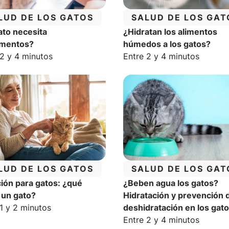
TEGORÍA:
CATEGORÍA:
LUD DE LOS GATOS
SALUD DE LOS GAT
ato necesita
¿Hidratan los alimentos
ementos?
húmedos a los gatos?
o estimado de lectura:
Tiempo estimado de lectur
 2 y 4 minutos
Entre 2 y 4 minutos
TEGORÍA:
CATEGORÍA:
LUD DE LOS GATOS
SALUD DE LOS GAT
ción para gatos: ¿qué
¿Beben agua los gatos?
un gato?
Hidratación y prevención d
o estimado de lectura:
1 y 2 minutos
deshidratación en los gat
Tiempo estimado de lectur
Entre 2 y 4 minutos