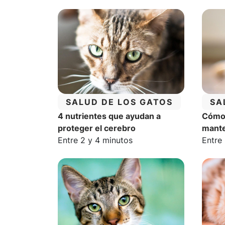
CATEGORÍA:
CA
SALUD DE LOS GATOS
SA
4 nutrientes que ayudan a
Cómo 
proteger el cerebro
mante
Tiempo estimado de lectura:
Tiemp
Entre 2 y 4 minutos
Entre