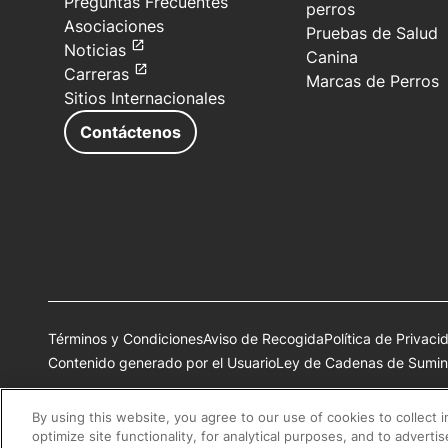
Preguntas Frecuentes
perros
Asociaciones
Pruebas de Salud
Noticias
Canina
Carreras
Marcas de Perros
Sitios Internacionales
Contáctenos
Términos y Condiciones
Aviso de Recogida
Política de Privaci
Contenido generado por el Usuario
Ley de Cadenas de Sumini
Todas las marcas comerciales de Nestlé Purina son propiedad 
By using this website, you agree to our use of cookies to collect 
optimize site functionality, for analytical purposes, and to adverti