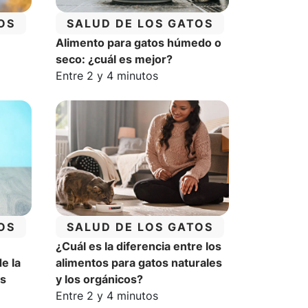
CATEGORÍA:
OS
SALUD DE LOS GATOS
Alimento para gatos húmedo o
seco: ¿cuál es mejor?
a:
Tiempo estimado de lectura:
Entre 2 y 4 minutos
CATEGORÍA:
OS
SALUD DE LOS GATOS
¿Cuál es la diferencia entre los
e la
alimentos para gatos naturales
os
y los orgánicos?
a:
Tiempo estimado de lectura:
Entre 2 y 4 minutos