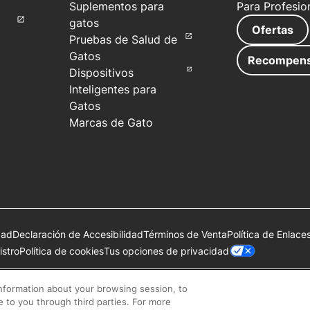
Suplementos para
Para Profesio
gatos
Ofertas
Pruebas de Salud de
Gatos
Recompen
Dispositivos
Inteligentes para
Gatos
Marcas de Gato
dad
Declaración de Accesibilidad
Términos de Venta
Política de Enlace
Tus opciones de privacidad
stro
Política de cookies
de Société des Produits Nestlé S.A., Vevey, Suiza o se utilizan con 
information about your browsing session, to
se to you through third parties. For more