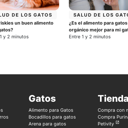
TEGORÍA:
CATEGORÍA:
LUD DE LOS GATOS
SALUD DE LOS GAT
riskies un buen alimento
¿Es el alimento para gatos
gatos?
orgánico mejor para mi ga
o estimado de lectura:
Tiempo estimado de lectur
1 y 2 minutos
Entre 1 y 2 minutos
Gatos
Tiend
os
Alimento para Gatos
Compra con m
rros
Bocadillos para gatos
Compra Purin
Arena para gatos
Petivity