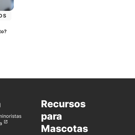
OS
to?
a:
a
Recursos
para
inoristas
a
Mascotas