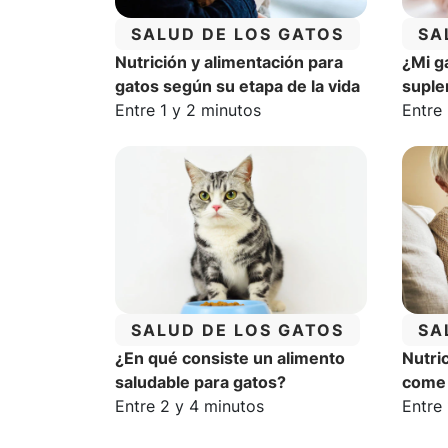
CATEGORÍA:
CA
SALUD DE LOS GATOS
SA
Nutrición y alimentación para
¿Mi g
gatos según su etapa de la vida
supl
Tiempo estimado de lectura:
Tiemp
Entre 1 y 2 minutos
Entre
CATEGORÍA:
CA
SALUD DE LOS GATOS
SA
¿En qué consiste un alimento
Nutri
saludable para gatos?
come 
Tiempo estimado de lectura:
Tiemp
Entre 2 y 4 minutos
Entre 