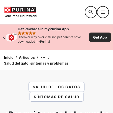
Accessibility support
Get Rewards in myPurina App
rated 4.9 stars
Get App
Discover why over 2 million pet parents have
downloaded myPurina!
Inicio
/
Artículos
/
/
Salud del gato: síntomas y problemas
SALUD DE LOS GATOS
SÍNTOMAS DE SALUD