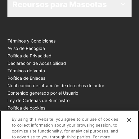
Recursos para Mascotas
Términos y Condiciones
Aviso de Recogida
Política de Privacidad
Declaración de Accesibilidad
Términos de Venta
Política de Enlaces
Notificación de infracción de derechos de autor
Contenido generado por el Usuario
Ley de Cadenas de Suministro
Política de cookies
Tus opciones de privacidad
By using this website, you agree to our use of cookies
to collect information about your browsing session, to
Todas las marcas comerciales de Nestlé Purina son
optimize site functionality, for analytical purposes, and
to advertise to you through third parties. For more
propiedad de Société des Produits Nestlé S.A., Vevey, Suiza