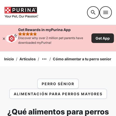
Accessibility support
Get Rewards in myPurina App
rated 4.9 stars
Get App
Discover why over 2 million pet parents have
downloaded myPurina!
Inicio
/
Artículos
/
/
Cómo alimentar a tu perro senior
PERRO SÉNIOR
ALIMENTACIÓN PARA PERROS MAYORES
¿Qué alimentos para perros