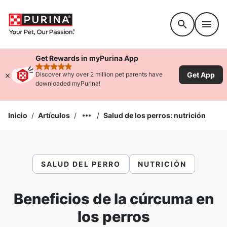
Accessibility support
Get Rewards in myPurina App
rated 4.9 stars
Get App
Discover why over 2 million pet parents have
downloaded myPurina!
Inicio
/
Artículos
/
/
Salud de los perros: nutrición
SALUD DEL PERRO
NUTRICIÓN
Beneficios de la cúrcuma en
los perros