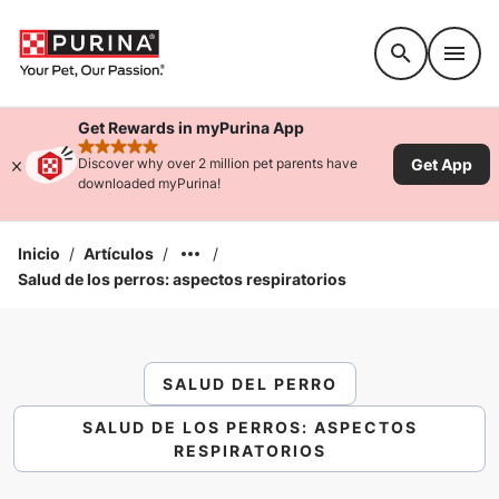
Accessibility support
Get Rewards in myPurina App
rated 4.9 stars
Get App
Discover why over 2 million pet parents have
downloaded myPurina!
Inicio
/
Artículos
/
/
Salud de los perros: aspectos respiratorios
SALUD DEL PERRO
SALUD DE LOS PERROS: ASPECTOS
RESPIRATORIOS