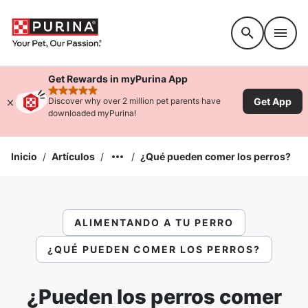
Accessibility support
Get Rewards in myPurina App
rated 4.9 stars
Get App
Discover why over 2 million pet parents have
downloaded myPurina!
Inicio
/
Artículos
/
/
¿Qué pueden comer los perros?
ALIMENTANDO A TU PERRO
¿QUÉ PUEDEN COMER LOS PERROS?
¿Pueden los perros comer