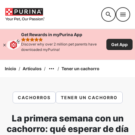
Accessibility support
Get Rewards in myPurina App
rated 4.9 stars
Get App
Discover why over 2 million pet parents have
downloaded myPurina!
Inicio
/
Artículos
/
/
Tener un cachorro
CACHORROS
TENER UN CACHORRO
La primera semana con un
cachorro: qué esperar de día