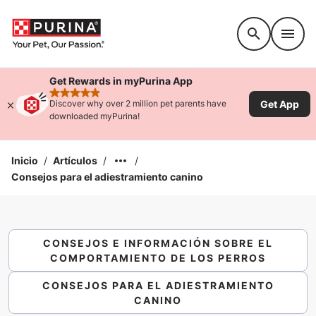
Accessibility support
Get Rewards in myPurina App
rated 4.9 stars
Get App
Discover why over 2 million pet parents have
downloaded myPurina!
Inicio
/
Artículos
/
/
Consejos para el adiestramiento canino
CONSEJOS E INFORMACIÓN SOBRE EL
COMPORTAMIENTO DE LOS PERROS
CONSEJOS PARA EL ADIESTRAMIENTO
CANINO