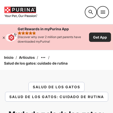
Accessibility support
Get Rewards in myPurina App
rated 4.9 stars
Get App
Discover why over 2 million pet parents have
downloaded myPurina!
Inicio
/
Artículos
/
/
Salud de los gatos: cuidado de rutina
SALUD DE LOS GATOS
SALUD DE LOS GATOS: CUIDADO DE RUTINA