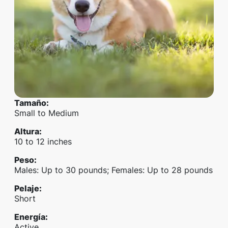
Tamaño
:
Small to Medium
Altura
:
10 to 12 inches
Peso
:
Males: Up to 30 pounds; Females: Up to 28 pounds
Pelaje
:
Short
Energía
:
Active